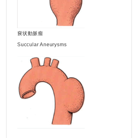
㐮状動脈瘤
Succular Aneurysms