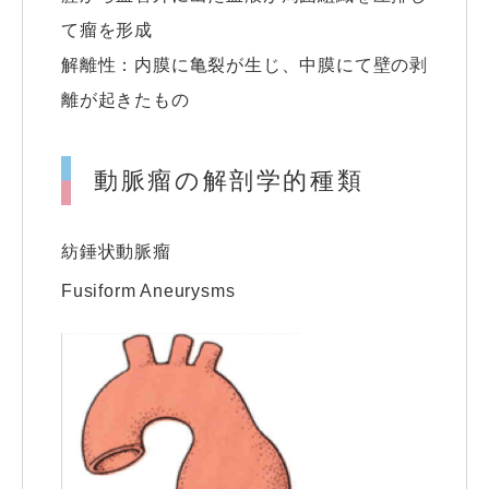
て瘤を形成
解離性：内膜に亀裂が生じ、中膜にて壁の剥
離が起きたもの
動脈瘤の解剖学的種類
紡錘状動脈瘤
Fusiform Aneurysms