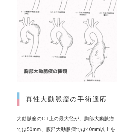
真性大動脈瘤の手術適応
大動脈瘤のCT上の最大径が、胸部大動脈瘤
では50mm、腹部大動脈瘤では40mm以上を