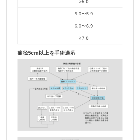
>5.0
5.0〜5.9
6.0〜6.9
≧7.0
瘤径5cm以上を手術適応