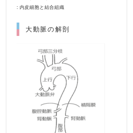
: 内皮細胞と結合組織
大動脈の解剖